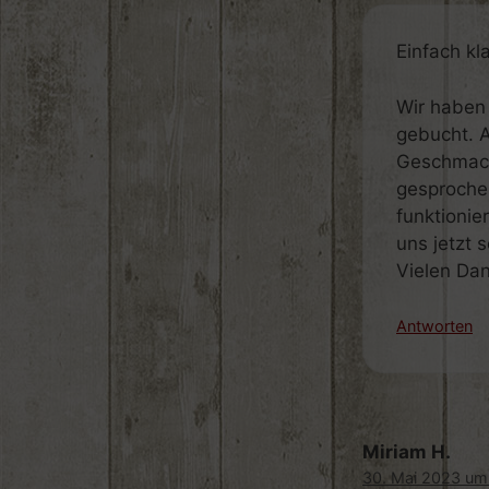
Einfach kl
Wir haben 
gebucht. A
Geschmack 
gesproche
funktionie
uns jetzt
Vielen Da
Antworten
Miriam H.
30. Mai 2023 um