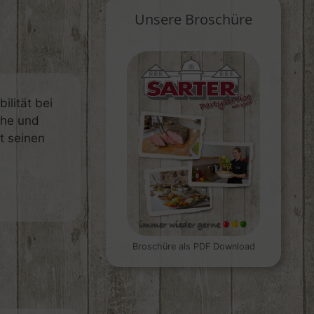
Unsere Broschüre
ilität bei
che und
t seinen
Broschüre als PDF Download