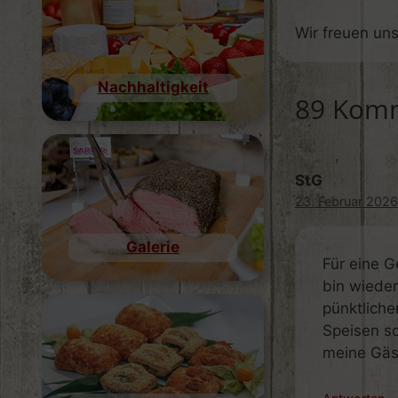
Wir freuen uns
Nachhaltigkeit
89 Komm
StG
23. Februar 202
Galerie
Für eine G
bin wieder
pünktliche
Speisen s
meine Gäs