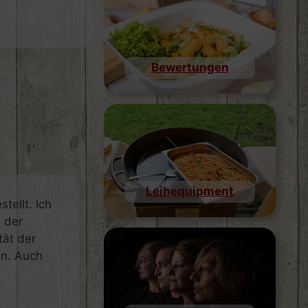
Bewertungen
Leihequipment
tellt. Ich
 der
tät der
en. Auch