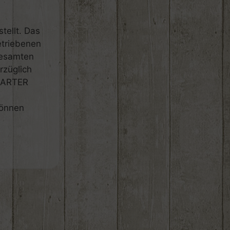
tellt. Das
etriebenen
gesamten
rzüglich
 SARTER
können