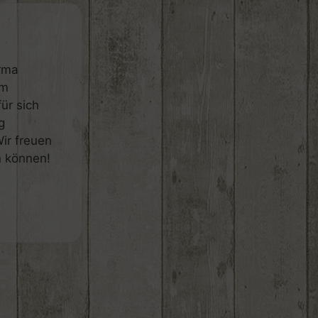
irma
om
ür sich
g
Wir freuen
n können!