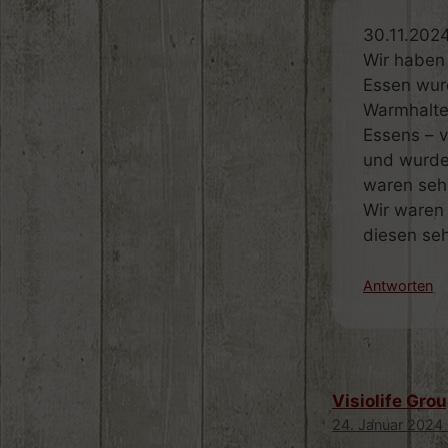
30.11.202
Wir haben 
Essen wurd
Warmhalte
Essens – v
und wurde
waren sehr
Wir waren
diesen se
Antworten
Visiolife Gr
24. Januar 2024