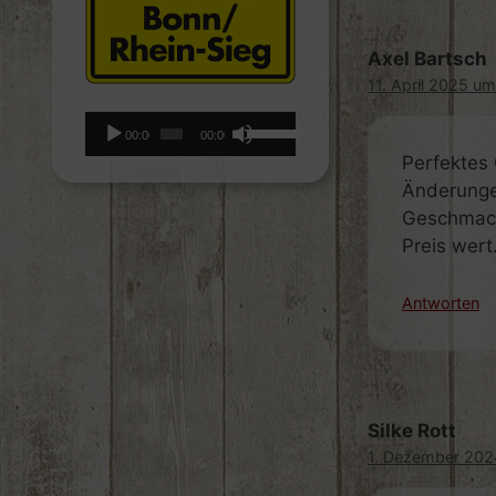
Axel Bartsch
11. April 2025 u
Audio-
Pfeiltasten
00:00
00:00
Player
Hoch/Runter
Perfektes 
benutzen,
Änderungen
um
Geschmack
die
Preis wert
Lautstärke
zu
Antworten
regeln.
Silke Rott
1. Dezember 202