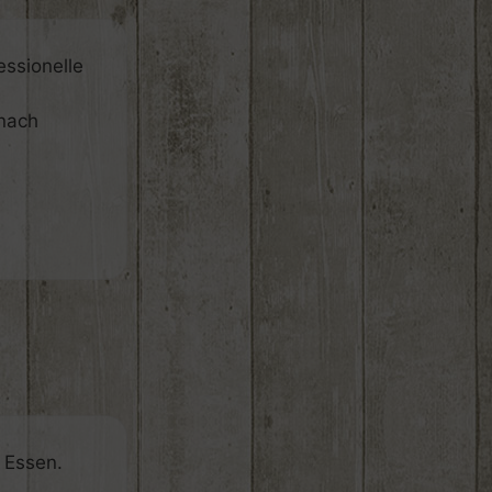
essionelle
 nach
 Essen.