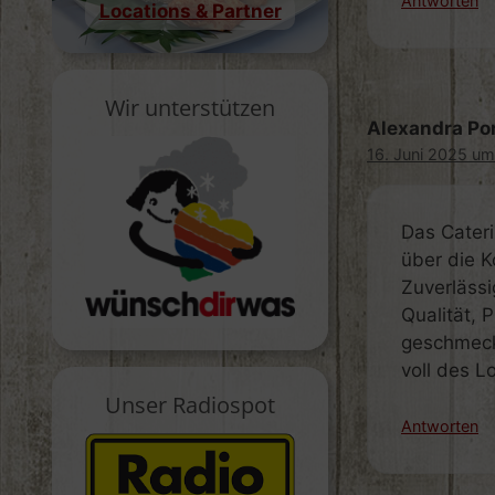
Antworten
Locations & Partner
Wir unterstützen
Alexandra Por
16. Juni 2025 um
Das Cater
über die 
Zuverlässi
Qualität, 
geschmeck
voll des L
Unser Radiospot
Antworten