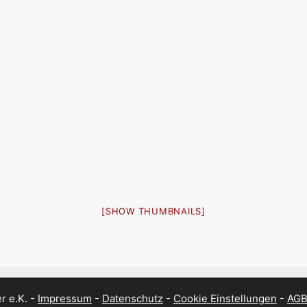
[SHOW THUMBNAILS]
r e.K. -
Impressum
-
Datenschutz
-
Cookie Einstellungen
-
AG