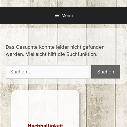
Zum
Inhalt
Menü
springen
Das Gesuchte konnte leider nicht gefunden
werden. Vielleicht hilft die Suchfunktion.
Suchen
nach:
Nachhaltigkeit