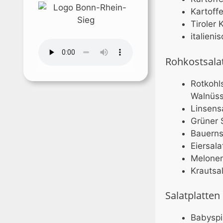
Kartoff
Tiroler 
italien
Rohkostsala
Rotkohls
Walnüs
Linsens
Grüner 
Bauerns
Eiersala
Melonen
Krautsal
Salatplatten
Babyspi