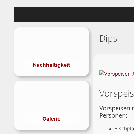
Zum
Inhalt
springen
Dips
Nachhaltigkeit
Vorspei
Vorspeisen m
Personen:
Galerie
Fischpl