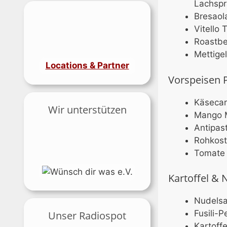
Lachspr
Bresaol
Vitello
Roastbe
Mettige
Locations & Partner
Vorspeisen P
Käsecar
Wir unterstützen
Mango M
Antipas
Rohkost
Tomate 
Kartoffel & 
Nudelsa
Fusili-
Unser Radiospot
Kartoff