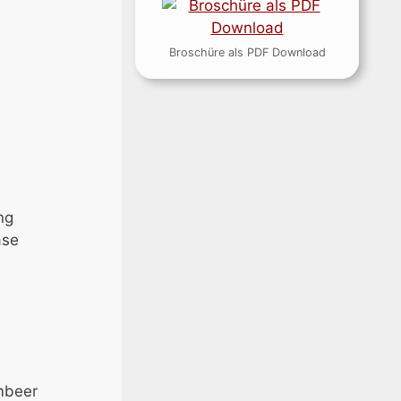
Broschüre als PDF Download
ng
äse
mbeer