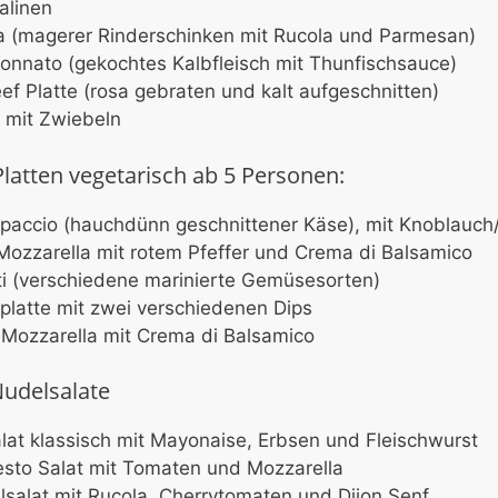
alinen
a (magerer Rinderschinken mit Rucola und Parmesan)
 Tonnato (gekochtes Kalbfleisch mit Thunfischsauce)
ef Platte (rosa gebraten und kalt aufgeschnitten)
l mit Zwiebeln
latten vegetarisch ab 5 Personen:
paccio (hauchdünn geschnittener Käse), mit Knoblauch
ozzarella mit rotem Pfeffer und Crema di Balsamico
ti (verschiedene marinierte Gemüsesorten)
platte mit zwei verschiedenen Dips
Mozzarella mit Crema di Balsamico
Nudelsalate
lat klassisch mit Mayonaise, Erbsen und Fleischwurst
Pesto Salat mit Tomaten und Mozzarella
elsalat mit Rucola, Cherrytomaten und Dijon Senf