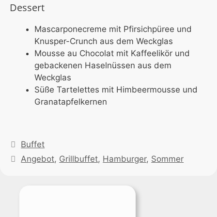
Dessert
Mascarponecreme mit Pfirsichpüree und
Knusper-Crunch aus dem Weckglas
Mousse au Chocolat mit Kaffeelikör und
gebackenen Haselnüssen aus dem
Weckglas
Süße Tartelettes mit Himbeermousse und
Granatapfelkernen
Kategorien
Buffet
Schlagwörter
Angebot
,
Grillbuffet
,
Hamburger
,
Sommer